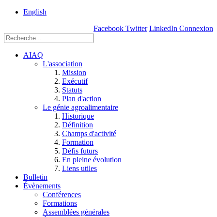
rue
English
Einstein, Québec
Facebook
Twitter
LinkedIn
Connexion
(Qc),
G1P
3W8
AIAQ
L'association
Mission
Exécutif
Statuts
Plan d'action
Le génie agroalimentaire
Historique
Définition
Champs d'activité
Formation
Défis futurs
En pleine évolution
Liens utiles
Bulletin
Évènements
Conférences
Formations
Assemblées générales