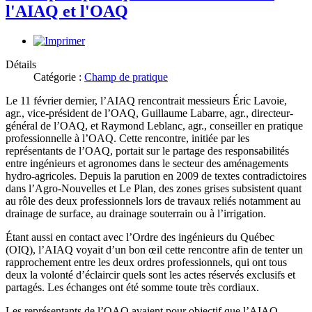
l'AIAQ et l'OAQ
Détails
Catégorie :
Champ de pratique
Le 11 février dernier, l’AIAQ rencontrait messieurs Éric Lavoie,
agr., vice-président de l’OAQ, Guillaume Labarre, agr., directeur-
général de l’OAQ, et Raymond Leblanc, agr., conseiller en pratique
professionnelle à l’OAQ. Cette rencontre, initiée par les
représentants de l’OAQ, portait sur le partage des responsabilités
entre ingénieurs et agronomes dans le secteur des aménagements
hydro-agricoles. Depuis la parution en 2009 de textes contradictoires
dans l’Agro-Nouvelles et Le Plan, des zones grises subsistent quant
au rôle des deux professionnels lors de travaux reliés notamment au
drainage de surface, au drainage souterrain ou à l’irrigation.
Étant aussi en contact avec l’Ordre des ingénieurs du Québec
(OIQ), l’AIAQ voyait d’un bon œil cette rencontre afin de tenter un
rapprochement entre les deux ordres professionnels, qui ont tous
deux la volonté d’éclaircir quels sont les actes réservés exclusifs et
partagés. Les échanges ont été somme toute très cordiaux.
Les représentants de l’OAQ avaient pour objectif que l’AIAQ