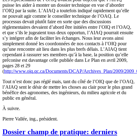
puisse les aider à monter un dossier technique en vue d’aborder
l’OIQ par la suite. L’AIAQ a toutefois indiqué rapidement qu’elle
ne pouvait agir comme le conseiller technique de l’OAQ. Le
processus devait plutôt faire en sorte que des discussions
règlementaires devaient d’abord être initiées entre l’OIQ et l’OAQ,
et que s’ils le jugeaient tous deux opportun, l’AIAQ pourrait ensuite
s’y intégrer afin de faciliter les échanges. Nous leur avons ainsi
simplement donné les coordonnées de nos contacts à l’OIQ pour
qu’une rencontre ait lieu dans les plus brefs délais. L’AIAQ tient
cependant à rassurer ses membres qu’à la base, la position qu’elle
préconise est davantage celle publiée dans Le Plan en avril 2009,
pages 28 et 29
(
http://www.oiq.qc.ca/Documents/DCAP/Archives_Plan/2009/2009_
Tout n’est donc pas réglé mais, tant du côté de l’OIQ que de l’OAQ,
l’AIAQ sent le désir de mettre les choses au clair pour le plus grand
bénéfice des agronomes, des ingénieurs, du milieu agricole et du
public en général.
À suivre.
Pierre Vallée, ing., président.
Dossier champ de pratique: derniers