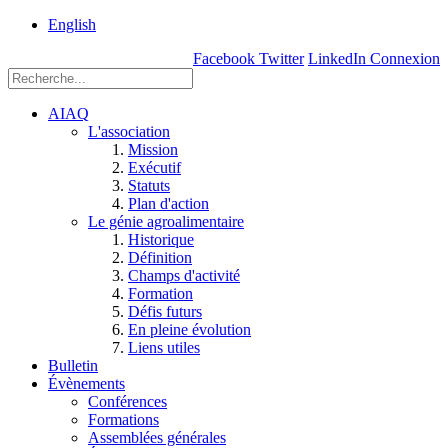
rue
English
Einstein, Québec
Facebook
Twitter
LinkedIn
Connexion
(Qc),
G1P
3W8
AIAQ
L'association
Mission
Exécutif
Statuts
Plan d'action
Le génie agroalimentaire
Historique
Définition
Champs d'activité
Formation
Défis futurs
En pleine évolution
Liens utiles
Bulletin
Évènements
Conférences
Formations
Assemblées générales