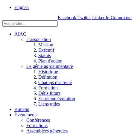
rue
English
Einstein, Québec
Facebook
Twitter
LinkedIn
Connexion
(Qc),
G1P
3W8
AIAQ
L'association
Mission
Exécutif
Statuts
Plan d'action
Le génie agroalimentaire
Historique
Définition
Champs d'activité
Formation
Défis futurs
En pleine évolution
Liens utiles
Bulletin
Évènements
Conférences
Formations
Assemblées générales