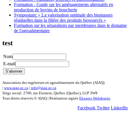
Formation - Guide sur les aménagements alternatifs en
production de bovins de boucherie
Symposium: « La valorisation optimale des biomasses
résiduelles dans la filière des produits biosourcés »
Formation sur les séparations par membranes dans le domaine
de l'agroalimentaire
test
Nom
E-mail
Association des ingénieurs en agroalimentaire du Québec (AIAQ)
|
www.aiaq.qc.ca
|
info@aiaq.qc.ca
Siège social: 2700, rue Einstein, Québec (Québec), G1P 3W8
Tous droits réservés © AIAQ | Réalisation signée
Ekwago Webdesign
Facebook
Twitter
LinkedIn