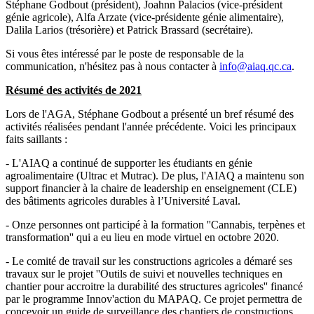
Stéphane Godbout (président), Joahnn Palacios (vice-président
génie agricole), Alfa Arzate (vice-présidente génie alimentaire),
Dalila Larios (trésorière) et Patrick Brassard (secrétaire).
Si vous êtes intéressé par le poste de responsable de la
communication, n'hésitez pas à nous contacter à
info@aiaq.qc.ca
.
Résumé des activités de 2021
Lors de l'AGA, Stéphane Godbout a présenté un bref résumé des
activités réalisées pendant l'année précédente. Voici les principaux
faits saillants :
- L'AIAQ a continué de supporter les étudiants en génie
agroalimentaire (Ultrac et Mutrac). De plus, l'AIAQ a maintenu son
support financier à la chaire de leadership en enseignement (CLE)
des bâtiments agricoles durables à l’Université Laval.
- Onze personnes ont participé à la formation ''Cannabis, terpènes et
transformation'' qui a eu lieu en mode virtuel en octobre 2020.
- Le comité de travail sur les constructions agricoles a démaré ses
travaux sur le projet ''Outils de suivi et nouvelles techniques en
chantier pour accroitre la durabilité des structures agricoles'' financé
par le programme Innov'action du MAPAQ. Ce projet permettra de
concevoir un guide de surveillance des chantiers de constructions