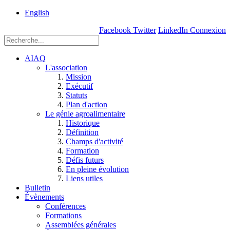
rue
English
Einstein, Québec
Facebook
Twitter
LinkedIn
Connexion
(Qc),
G1P
3W8
AIAQ
L'association
Mission
Exécutif
Statuts
Plan d'action
Le génie agroalimentaire
Historique
Définition
Champs d'activité
Formation
Défis futurs
En pleine évolution
Liens utiles
Bulletin
Évènements
Conférences
Formations
Assemblées générales