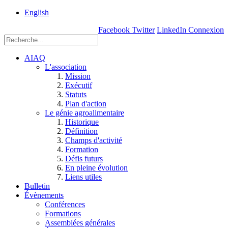
rue
English
Einstein, Québec
Facebook
Twitter
LinkedIn
Connexion
(Qc),
G1P
3W8
AIAQ
L'association
Mission
Exécutif
Statuts
Plan d'action
Le génie agroalimentaire
Historique
Définition
Champs d'activité
Formation
Défis futurs
En pleine évolution
Liens utiles
Bulletin
Évènements
Conférences
Formations
Assemblées générales