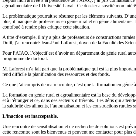
Depuis mon arrivée à la présidence de l’AIAQ, j’ai pris connaissance d
agroalimentaire de l’Université Laval. Ce dossier a suscité mon intérêt 
La problématique pourrait se résumer par les éléments suivants. D’une
plus, il manque de professeurs en génie rural et en génie alimentaire
contribué à rendre plus critique cette situation.
A titre d’exemple, il n’y a plus de professeurs de constructions rura
Dutil, j’ai rencontré Jean-Paul Laforest, doyen de la Faculté des Scien
Pour l’AIAQ, l’objectif est d’avoir un département de génie rural auto
programme de doctorat.
M. Laforest m’a fait part que la problématique qui est la plus importa
rend difficile la planification des ressources et des fonds.
Ce que j’ai compris de ma rencontre, c’est que la formation en génie à l
La formation en génie rural et agroalimentaire est la base du développ
et à l’étranger et ce, dans des secteurs différents. Les défis qui att
la salubrité des aliments, l’automatisation et les constructions rurales
L’inaction est inacceptable.
Une rencontre de sensibilisation et de recherche de solutions est pr
cette rencontre sont les bienvenus et peuvent me contacter pour plus d