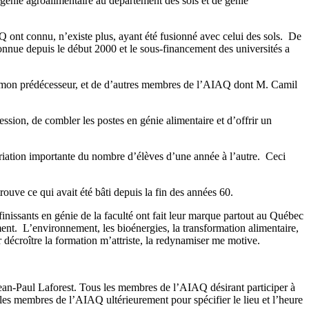
 génie agroalimentaire au département des sols et de génie
 ont connu, n’existe plus, ayant été fusionné avec celui des sols. De
onnue depuis le début 2000 et le sous-financement des universités a
cé, mon prédécesseur, et de d’autres membres de l’AIAQ dont M. Camil
ssion, de combler les postes en génie alimentaire et d’offrir un
variation importante du nombre d’élèves d’une année à l’autre. Ceci
rouve ce qui avait été bâti depuis la fin des années 60.
inissants en génie de la faculté ont fait leur marque partout au Québec
ment. L’environnement, les bioénergies, la transformation alimentaire,
oir décroître la formation m’attriste, la redynamiser me motive.
ean-Paul Laforest. Tous les membres de l’AIAQ désirant participer à
 les membres de l’AIAQ ultérieurement pour spécifier le lieu et l’heure