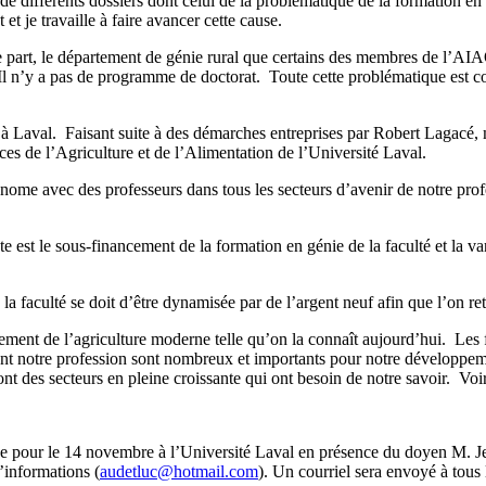
e différents dossiers dont celui de la problématique de la formation en
et je travaille à faire avancer cette cause.
 part, le département de génie rural que certains des membres de l’AIAQ
. Il n’y a pas de programme de doctorat. Toute cette problématique est c
les à Laval. Faisant suite à des démarches entreprises par Robert Laga
ces de l’Agriculture et de l’Alimentation de l’Université Laval.
nome avec des professeurs dans tous les secteurs d’avenir de notre profe
nte est le sous-financement de la formation en génie de la faculté et la 
a faculté se doit d’être dynamisée par de l’argent neuf afin que l’on ret
ement de l’agriculture moderne telle qu’on la connaît aujourd’hui. Les f
endent notre profession sont nombreux et importants pour notre développe
 sont des secteurs en pleine croissante qui ont besoin de notre savoir. V
évue pour le 14 novembre à l’Université Laval en présence du doyen M. J
’informations (
audetluc@hotmail.com
). Un courriel sera envoyé à tous