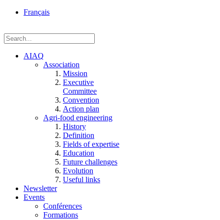
rue
Français
Einstein, Québec
(Qc),
G1P
3W8
AIAQ
Association
Mission
Executive
Committee
Convention
Action plan
Agri-food engineering
History
Definition
Fields of expertise
Education
Future challenges
Evolution
Useful links
Newsletter
Events
Conférences
Formations