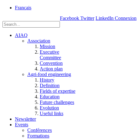
rue
Français
Einstein, Québec
Facebook
Twitter
LinkedIn
Connexion
(Qc),
G1P
3W8
AIAQ
Association
Mission
Executive
Committee
Convention
Action plan
Agri-food engineering
History
Definition
Fields of expertise
Education
Future challenges
Evolution
Useful links
Newsletter
Events
Conférences
Formations