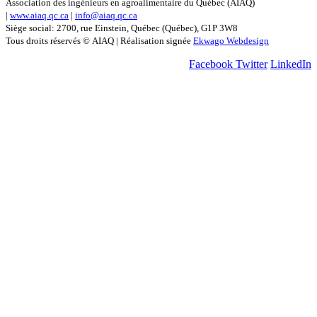
Association des ingénieurs en agroalimentaire du Québec (AIAQ)
|
www.aiaq.qc.ca
|
info@aiaq.qc.ca
Siège social: 2700, rue Einstein, Québec (Québec), G1P 3W8
Tous droits réservés © AIAQ | Réalisation signée
Ekwago Webdesign
Facebook
Twitter
LinkedIn